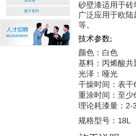
真石漆
砂壁漆适用于砖
腻子系列
广泛应用于欧陆
等。
技术参数
;
颜色：白色
基料：丙烯酸共
光泽：哑光
干燥时间：表干6
重涂时间：至少6
理论耗漆量：2-3.
规格型号：18L