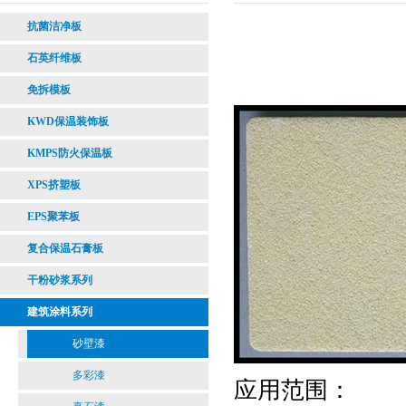
抗菌洁净板
石英纤维板
免拆模板
KWD保温装饰板
KMPS防火保温板
XPS挤塑板
EPS聚苯板
复合保温石膏板
干粉砂浆系列
建筑涂料系列
砂壁漆
多彩漆
应用范围
：