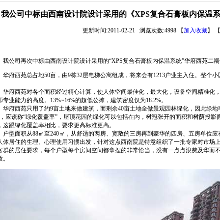
我公司中标由西南设计院设计采用的《XPS复合石膏板内保温系
更新时间:2011-02-21 浏览次数:4998 【
加入收藏
】 
公司再次中标由西南设计院设计采用的“XPS复合石膏板内保温系统”华府西苑二期
府西苑总占地50亩，由9栋32层电梯公寓组成，将来会有1213户业主入住。整个
。
府西苑对各个面积经过精心计算，使人体空间最佳化，最大化，设备空间精准化，
师专业能力的高度。13%~16%的超低公摊，建筑密度仅为18.2%。
府西苑只用了约9亩土地来做建筑，而剩余40亩土地全做景观园林绿化，因此绿地率
”，应该称“绿化覆盖率”，屋顶花园的绿化可以包括在内，树冠张开的面积和树荫投影面
，这跟绿化覆盖率相比，要求更高标准更高。
型面积从88㎡至240㎡，从舒适的两房、宽敞的三房再到豪华的四房、五房单位应
人体居住的生理、心理使用习惯出发，针对这点西南院是特意组织了一批专家对市场
客群的居住要求，每个户型每个房间空间都拿捏的非常恰当，没有一点点浪费及华而不
质。