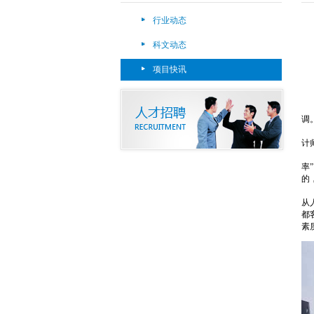
行业动态
科文动态
项目快讯
我
华
调
华
计
华
率
的
户
从
都
素