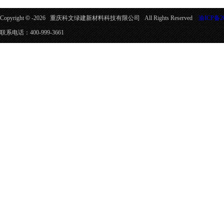
Copyright
©
-2026 重庆科文绿建新材料科技有限公司 All Rights Reserved
渝ICP备20
联系电话：400-999-3661