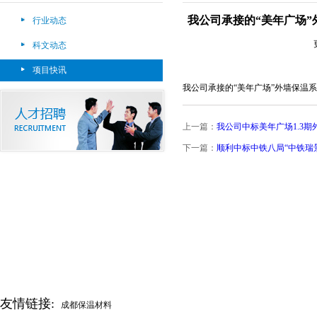
我公司承接的“美年广场”
行业动态
科文动态
项目快讯
我公司承接的“美年广场”外墙保温系
上一篇：
我公司中标美年广场1.3期
下一篇：
顺利中标中铁八局“中铁瑞
友情链接:
成都保温材料