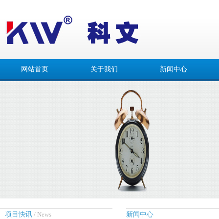
网站首页
关于我们
新闻中心
项目快讯
/ News
新闻中心